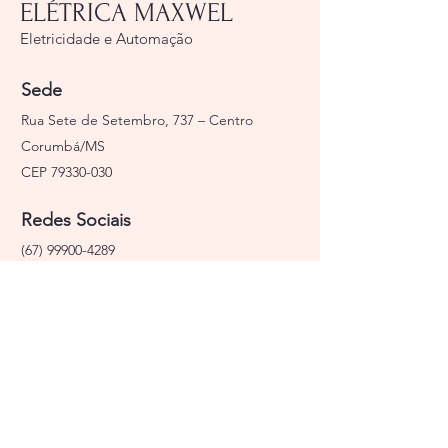
ELÉTRICA MAXWEL
Eletricidade e Automação
Sede
Rua Sete de Setembro, 737 – Centro
Corumbá/MS
CEP
79330-030
Redes Sociais
(67) 99900-4289
www.eletricamaxwel.com.br
Perguntas
Para qualquer pergunta, dúvida ou
comentário, ligue para
(67) 99900-4289
Facebook @eletricamaxwel
Instagram